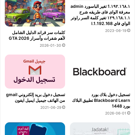
١٩٢.١٦٨.١.1 تغير الباسورد admin
معرفة الواى فاى طريقه شرح
١٢٩.١٦٨.١.١ تغير كلمة السر راوتر
الواي فاي 192.168.l.1
2023-06-19
كلمات سر قراند الدليل الشامل
لأهم شفرات وأسرار GTA 2026
2026-01-30
تسجيل دخول بلاك بورد
تسجيل دخول بريد إلكتروني gmail
Blackboard Learn تطبيق البلاك
من الهاتف جيميل ايميل ايفون
بورد 1448
2021-06-29
2026-06-01