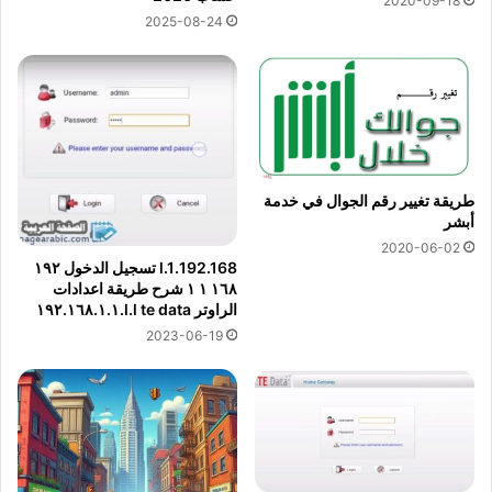
2020-09-18
2025-08-24
طريقة تغيير رقم الجوال في خدمة
أبشر
2020-06-02
192.168.l.1 تسجيل الدخول ١٩٢
١٦٨ ١ ١ شرح طريقة اعدادات
الراوتر l.l te data.١٩٢.١٦٨.١.١
2023-06-19