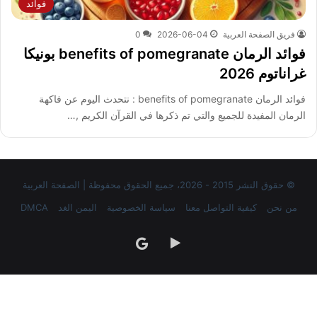
فوائد
فريق الصفحة العربية
2026-06-04
0
فوائد الرمان benefits of pomegranate بونيكا
غراناتوم 2026
فوائد الرمان benefits of pomegranate : نتحدث اليوم عن فاكهة
الرمان المفيدة للجميع والتي تم ذكرها في القرآن الكريم ,…
© حقوق النشر 2015 - 2026، جميع الحقوق محفوظة | الصفحة العربية
من نحن
كيفية التواصل معنا
سياسة الخصوصية
اليمن الغد
DMCA
‏Google
google
Play
news