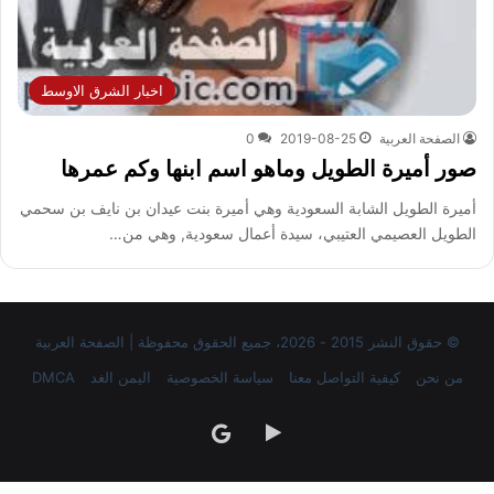
اخبار الشرق الاوسط
الصفحة العربية
2019-08-25
0
صور أميرة الطويل وماهو اسم ابنها وكم عمرها
أميرة الطويل الشابة السعودية وهي أميرة بنت عيدان بن نايف بن سحمي
الطويل العصيمي العتيبي، سيدة أعمال سعودية, وهي من…
© حقوق النشر 2015 - 2026، جميع الحقوق محفوظة | الصفحة العربية
من نحن
كيفية التواصل معنا
سياسة الخصوصية
اليمن الغد
DMCA
‏Google
google
Play
news