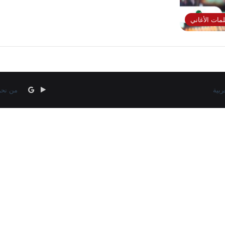
مات الأغاني
‏Google
google
من نح
news
Play