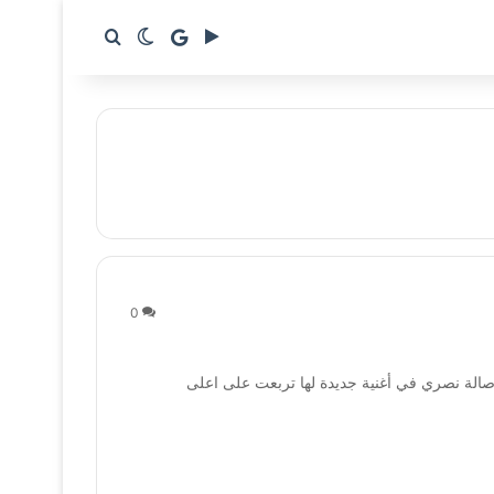
google news
بحث عن
الوضع المظلم
0
El Haqiqa –  للفنانة السورية أصالة نصري في أغنية جديدة لها تربعت على اعلى