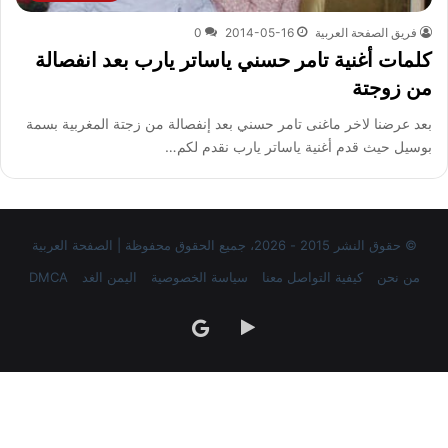
فريق الصفحة العربية
2014-05-16
0
كلمات أغنية تامر حسني ياساتر يارب بعد انفصالة
من زوجتة
بعد عرضنا لاخر ماغنى تامر حسني بعد إنفصالة من زجتة المغربية بسمة
بوسيل حيث قدم أغنية ياساتر يارب نقدم لكم…
© حقوق النشر 2015 - 2026، جميع الحقوق محفوظة | الصفحة العربية
من نحن
كيفية التواصل معنا
سياسة الخصوصية
اليمن الغد
DMCA
‏Google
google
Play
news