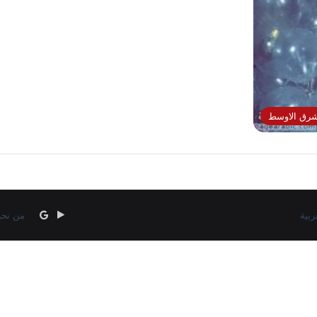
لشرق الاوسط
‏Google
google
من نح
news
Play