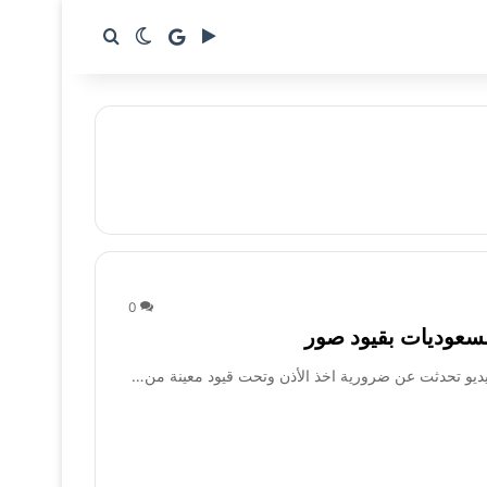
google news
بحث عن
الوضع المظلم
0
لسعوديات بقيود صور
يديو تحدثت عن ضرورية اخذ الأذن وتحت قيود معينة من…