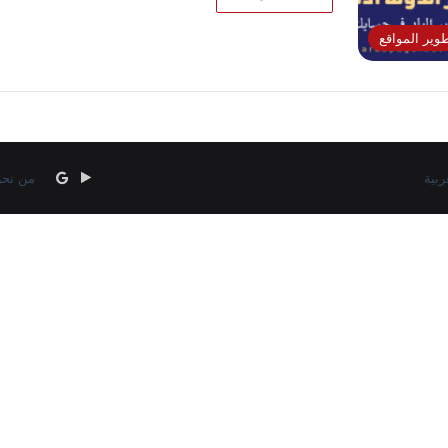
وير المواقع
‏Google
google
من نح
news
Play