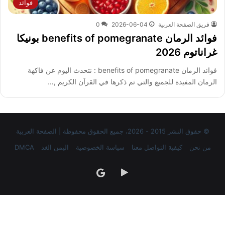
فوائد
فريق الصفحة العربية
2026-06-04
0
فوائد الرمان benefits of pomegranate بونيكا
غراناتوم 2026
فوائد الرمان benefits of pomegranate : نتحدث اليوم عن فاكهة
الرمان المفيدة للجميع والتي تم ذكرها في القرآن الكريم ,…
© حقوق النشر 2015 - 2026، جميع الحقوق محفوظة | الصفحة العربية
من نحن
كيفية التواصل معنا
سياسة الخصوصية
اليمن الغد
DMCA
‏Google
google
Play
news