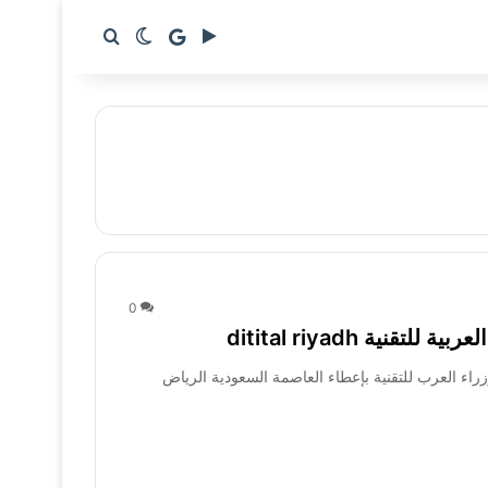
google news
بحث عن
الوضع المظلم
0
ية ditital riyadh
اء العرب للتقنية بإعطاء العاصمة السعودية الرياض