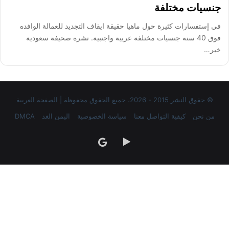
جنسيات مختلفة
في إستفسارات كثيرة حول ماهيا حقيقة ايقاف التجديد للعمالة الوافده
فوق 40 سنه جنسيات مختلفة عربية واجنبية. تشرة صحيفة سعودية
خبر…
© حقوق النشر 2015 - 2026، جميع الحقوق محفوظة | الصفحة العربية
من نحن
كيفية التواصل معنا
سياسة الخصوصية
اليمن الغد
DMCA
‏Google
google
Play
news