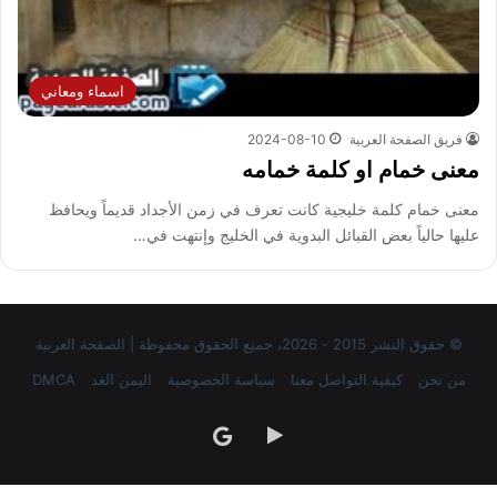
اسماء ومعاني
فريق الصفحة العربية
2024-08-10
معنى خمام او كلمة خمامه
معنى خمام كلمة خليجية كانت تعرف في زمن الأجداد قديماً ويحافظ
عليها حالياً بعض القبائل البدوية في الخليج وإنتهت في…
© حقوق النشر 2015 - 2026، جميع الحقوق محفوظة | الصفحة العربية
من نحن
كيفية التواصل معنا
سياسة الخصوصية
اليمن الغد
DMCA
‏Google
google
Play
news