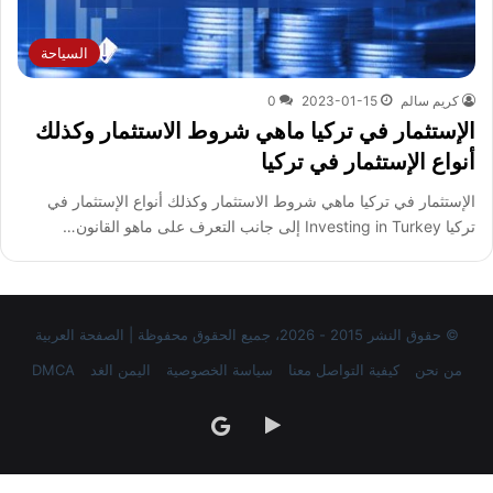
السياحة
كريم سالم
2023-01-15
0
الإستثمار في تركيا ماهي شروط الاستثمار وكذلك
أنواع الإستثمار في تركيا
الإستثمار في تركيا ماهي شروط الاستثمار وكذلك أنواع الإستثمار في
تركيا Investing in Turkey إلى جانب التعرف على ماهو القانون…
© حقوق النشر 2015 - 2026، جميع الحقوق محفوظة | الصفحة العربية
من نحن
كيفية التواصل معنا
سياسة الخصوصية
اليمن الغد
DMCA
‏Google
google
Play
news