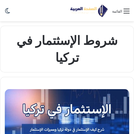
الو
القائمة
شروط الإسثتمار في
تركيا