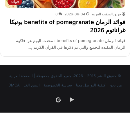
فوائد
فريق الصفحة العربية
2026-06-04
0
فوائد الرمان benefits of pomegranate بونيكا
غراناتوم 2026
فوائد الرمان benefits of pomegranate : نتحدث اليوم عن فاكهة
الرمان المفيدة للجميع والتي تم ذكرها في القرآن الكريم ,…
© حقوق النشر 2015 - 2026، جميع الحقوق محفوظة | الصفحة العربية
من نحن
كيفية التواصل معنا
سياسة الخصوصية
اليمن الغد
DMCA
‏Google
google
Play
news