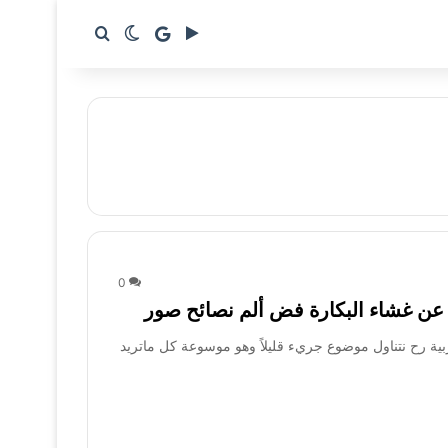
google news
بحث عن
الوضع المظلم
0
 عن غشاء البكارة فض ألم نصائح صور
بية رح نتناول موضوع جريء قليلاً وهو موسوعة كل ماتريد