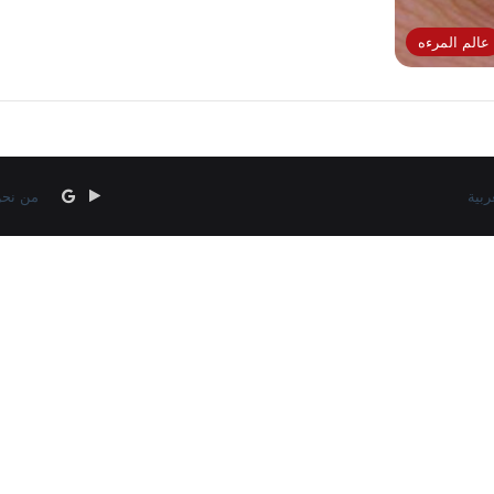
عالم المرءه
‏Google
google
من نح
news
Play