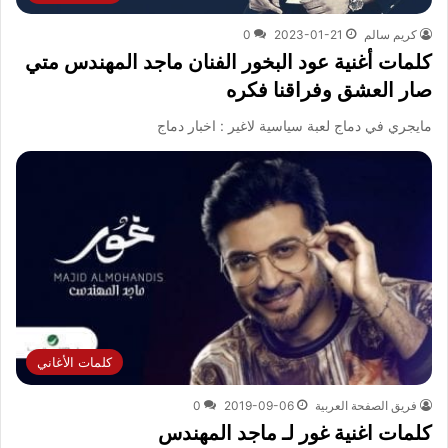
كريم سالم
2023-01-21
0
كلمات أغنية عود البخور الفنان ماجد المهندس متي
صار العشق وفراقنا فكره
مايجري في دماج لعبة سياسية لاغير : اخبار دماج
كلمات الأغاني
فريق الصفحة العربية
2019-09-06
0
كلمات اغنية غور لـ ماجد المهندس