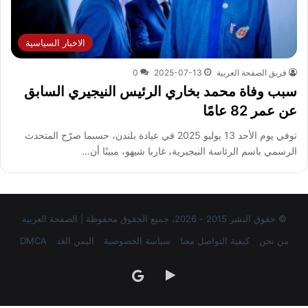
الاخبار السياسية
فريق الصفحة العربية
2025-07-13
0
سبب وفاة محمد بخاري الرئيس النيجيري السابق
عن عمر 82 عامًا
توفي يوم الأحد 13 يوليو 2025 في عيادة بلندن، حسبما صرّح المتحدث
الرسمي باسم الرئاسة النيجيرية، غاربا شيهو، مبينًا أن…
© حقوق النشر 2015 - 2026، جميع الحقوق محفوظة | الصفحة العربية
من نحن
كيفية التواصل معنا
سياسة الخصوصية
اليمن الغد
DMCA
‏Google
google
Play
news