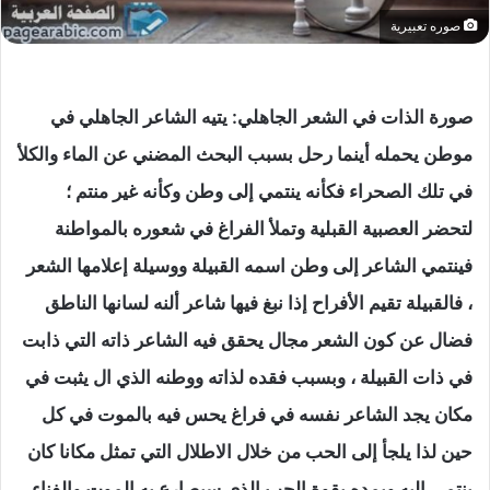
صوره تعبيرية
صورة الذات في الشعر الجاهلي: يتيه الشاعر الجاهلي في
موطن يحمله أينما رحل بسبب البحث المضني عن الماء والكلأ
في تلك الصحراء فكأنه ينتمي إلى وطن وكأنه غير منتم ؛
لتحضر العصبية القبلية وتملأ الفراغ في شعوره بالمواطنة
فينتمي الشاعر إلى وطن اسمه القبيلة ووسيلة إعلامها الشعر
، فالقبيلة تقيم الأفراح إذا نبغ فيها شاعر ألنه لسانها الناطق
فضال عن كون الشعر مجال يحقق فيه الشاعر ذاته التي ذابت
في ذات القبيلة ، وبسبب فقده لذاته ووطنه الذي ال يثبت في
مكان يجد الشاعر نفسه في فراغ يحس فيه بالموت في كل
حين لذا يلجأ إلى الحب من خلال الاطلال التي تمثل مكانا كان
ينتمي إليه ويمده بقوة الحب الذي سيصارع به الموت والفناء.