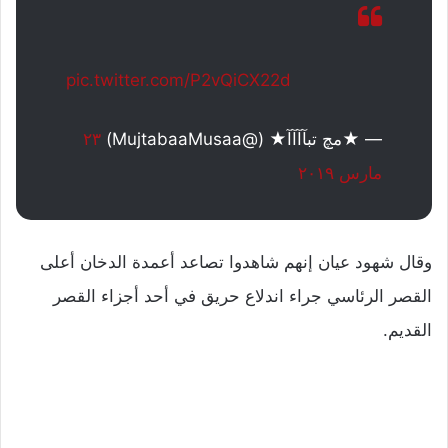
pic.twitter.com/P2vQiCX22d
— ★مچ تبآآآآ★ (@MujtabaaMusaa)
٢٣
مارس ٢٠١٩
وقال شهود عيان إنهم شاهدوا تصاعد أعمدة الدخان أعلى
القصر الرئاسي جراء اندلاع حريق في أحد أجزاء القصر
القديم.