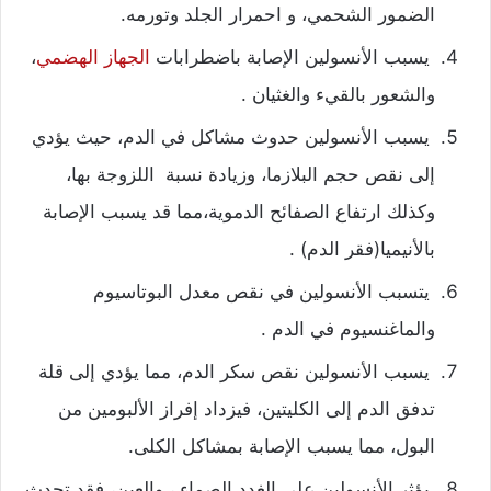
الضمور الشحمي، و احمرار الجلد وتورمه.
يسبب الأنسولين الإصابة باضطرابات
الجهاز الهضمي
،
والشعور بالقيء والغثيان .
يسبب الأنسولين حدوث مشاكل في الدم، حيث
يؤدي
إلى نقص حجم البلازما، وزيادة نسبة اللزوجة بها،
وكذلك ارتفاع الصفائح الدموية،مما قد يسبب الإصابة
بالأنيميا(فقر الدم) .
يتسبب الأنسولين في نقص معدل البوتاسيوم
والماغنسيوم في الدم .
يسبب الأنسولين نقص سكر الدم، مما يؤدي إلى قلة
تدفق الدم إلى الكليتين، فيزداد إفراز الألبومين من
البول، مما يسبب الإصابة بمشاكل الكلى.
يؤثر الأنسولين على الغدد الصماء ، والعين، فقد تحدث