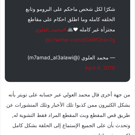
شكرًا لكل شخص ماحكم على البرومو وتابع
الحلقه كامله وما اطلق احكام على مقاطع
مجتزأة غير كامله ❤️🙏
#محمد_العلوي
pic.twitter.com/pCeWCbsv3g
— محمد العلوي (@m7amad_al3alawi)
April 6, 2019
من جهة أخرى قال محمد العولي عبر حسابه على تويتر بأنه
يشكل الكثيرون ممن كذبوا تلك الأخبار وتلك المنشورات عن
طريق قص المقطع وبث المقطع المراد فقط التشوية له,
وتحدث بأن على الجميع الإستماع إلى الحلقة بشكل كامل