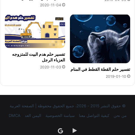
2020-11-04
تفسير حلم هدم البيت للمتزوجه
العزباء الرجل
2020-11-03
تفسير حلم القطة القطط في المنام
2019-01-10
© حقوق النشر 2015 - 2026، جميع الحقوق محفوظة | الصفحة العربية
من نحن
كيفية التواصل معنا
سياسة الخصوصية
اليمن الغد
DMCA
‏Google
google