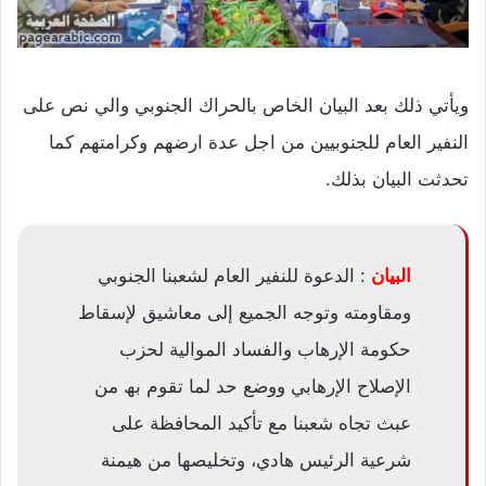
ويأتي ذلك بعد البيان الخاص بالحراك الجنوبي والي نص على
النفير العام للجنوبيين من اجل عدة ارضهم وكرامتهم كما
تحدثت البيان بذلك.
البيان
: الدعوة للنفیر العام لشعبنا الجنوبي
ومقاومته وتوجه الجمیع إلى معاشیق لإسقاط
حكومة الإرھاب والفساد الموالیة لحزب
الإصلاح الإرھابي ووضع حد لما تقوم بھ من
عبث تجاه شعبنا مع تأكید المحافظة على
شرعیة الرئیس ھادي، وتخلیصھا من ھیمنة