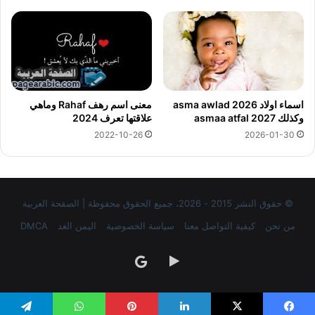
معنى اسم رهف Rahaf وماهي
اسماء اولاد 2026 asma awlad
علاقتها تعرف 2024
وكذلك asmaa atfal 2027
2022-10-26
2026-01-30
© حقوق النشر 2015 - 2026، جميع الحقوق محفوظة | الصفحة العربية
من نحن
كيفية التواصل معنا
سياسة الخصوصية
اليمن الغد
DMCA
‏Google
google
Play
news