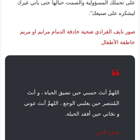
على تحملك المسؤولية والصمت حيالها حتى يأتي غيرك
ليشكره على صنيعك“.
صور نايف القرادي ضحية خادفة الدمام مرايم او مريم
خاطفة الأطفال
اللهمَّ أنتَ حسبي حين تضيق الحياة ، و أنتَ
المُنتصر حين يغلبني الوجع ، اللهمَّ أنتَ عوني
و نجَاتي حين أفقد الحيلة.
صباح الخير