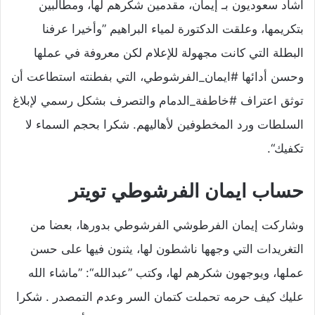
أشاد سعوديون بـ إيمان، مقدمين شكرهم لها، ومطالبين
بتكريمها، وعلقت الدكتورة لمياء البراهيم ”وأخيرا عرفنا
البطلة التي كانت مجهولة للإعلام لكن معروفة في عملها
وحسن أدائها #ايمان_الفرشوطي، التي بفطنته استطاعت أن
توثق اعتراف #خاطفة_الدمام والتصرف بشكل رسمي لإبلاغ
السلطات ورد المخطوفين لأهاليهم. شكرا بحجم السماء لا
تكفيك“.
حساب ايمان
الفرشوطي
تويتر
وشاركت إيمان الفرطوشي
الفرشوطي
بدورها، بعضا من
التغريدات التي وجهها ناشطون لها، يثنون فيها على حسن
عملها، ويوجهون شكرهم لها، وكتب ”عبدالله“: ”ماشاء الله
عليك كيف حرمه تحملت كتمان السر وعدم التمصدر . شكرا