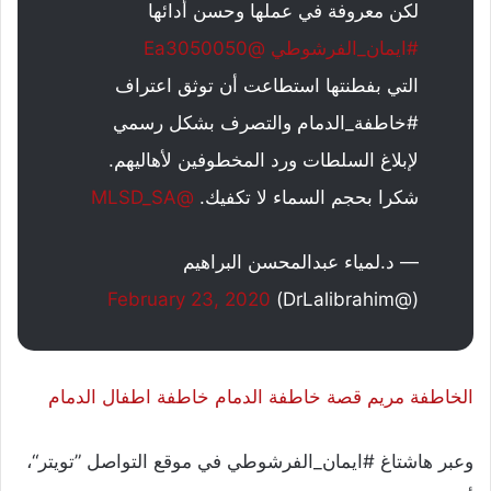
لكن معروفة في عملها وحسن أدائها
#ايمان_الفرشوطي
@Ea3050050
التي بفطنتها استطاعت أن توثق اعتراف
#خاطفة_الدمام والتصرف بشكل رسمي
لإبلاغ السلطات ورد المخطوفين لأهاليهم.
شكرا بحجم السماء لا تكفيك.
@MLSD_SA
— د.لمياء عبدالمحسن البراهيم
February 23, 2020
(@DrLalibrahim)
الخاطفة مريم قصة خاطفة الدمام خاطفة اطفال الدمام
وعبر هاشتاغ #ايمان_الفرشوطي في موقع التواصل ”تويتر“،