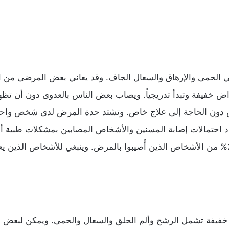
ل الأعراض الأكثر شيوعاً لمرض كوفيد-19 في الحمى والإرهاق والسعال الجاف. وقد يعاني بعض
عراض خفيفة وتبدأ تدريجياً. ويصاب بعض الناس بالعدوى دون أن ت
 وتزداد احتمالات إصابة المسنين والأشخاص المصابين بمشكلات طبي
أو داء السكري، بأمراض وخيمة. وقد توفى نحو 2% من الأشخاص الذين أُصيبوا بالمرض. وينبغ
وس كورونا (كوفيد-19) بأعراض خفيفة تشمل الرشح وألم الحلق والسعال والحمى.