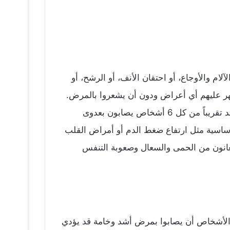
 المرضى من الآلام والأوجاع، أو احتقان الأنف، أو الرشح، أو
ظهر عليهم أي أعراض ودون أن يشعروا بالمرض.
ويتعافى معظم الأشخاص (نحو 80%) من المرض دون الحاجة إلى علاج خاص. وتشتد حدة المرض لدى شخص واحد تقريباً من كل 6 أشخاص يصابون بعدوى
ة أساسية مثل ارتفاع ضغط الدم أو أمراض القلب
ي للأشخاص الذين يعانون من الحمى والسعال وصعوبة التنفس
 ويمكن لبعض الأشخاص أن يصابوا بمرض أشد وخامة قد يؤدي