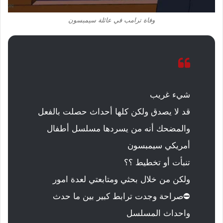
وفاة ترامب في عائلة سيمبسون
شيء غريب
قد لا يصدق ولكن كلها أحداث حصلت بالفعل
والمضحك أنه من يسردها مسلسل أطفال
أمريكي سيمبسون
تنبأت أو تخطيط ؟؟
ولكن من خلال بحثي ومتابعتي لعدة امور
⛔صراحة وجدت ترابط كبير بين ما حدث
واحداث المسلسل