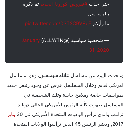
حتى حدث
#فيروس_كورونا_الجديد
تم ذكره
بالمسلسل
ما رأيكم
pic.twitter.com/0ST2CBV9qF
— شخصية سياسية (@ALLWTN)
January
31, 2020
ونتحدث اليوم عن مسلسل
عائلة سيمبسون
وهو مسلسل
امريكي قديم وخلال المسلسل عرض عن وجود رئيس جديد
بمواصفات خاصة وملامح خاصة وتلك الشخصية في
المسلسل ظهرت كأنه الرئيس الأمريكي الحالي دونالد
ترامب والذي ترأس الولايات المتحدة الأمريكي في 20
يناير
2017, ويعتبر الرئيس 45 الذين ترأسوا الولايات المتحدة