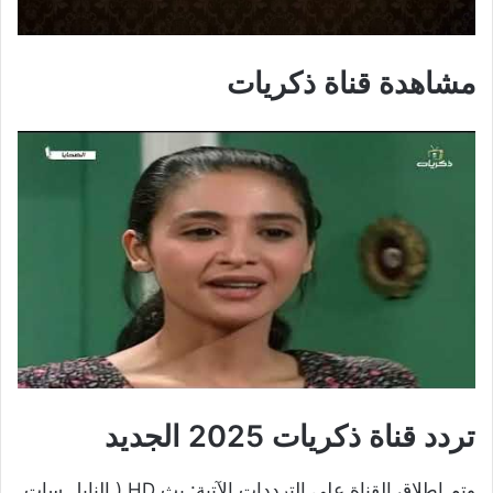
مشاهدة قناة ذكريات
تردد قناة ذكريات 2025 الجديد
وتم إطلاق القناة على الترددات الآتية: بث HD ( النايل سات