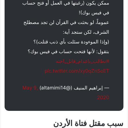
ممكن يكون (رغبتها في العمل أو فتح حساب
في فيس بوك)!
عموماً، لو بحثت في القرآن لن تجد مصطلح
الشرف، لكن ستجد آية:
(وإذا الموءودة سئلت بأي ذنب قتلت)؟
بتقول: لأنها فتحت حساب في فيس بوك؟
#نطالب_باعدام_قاتل_اخته
pic.twitter.com/xy0qZnSoET
— إبراهيم المنيف (@altamimi14)
May 9,
2020
سبب مقتل فتاة الأردن