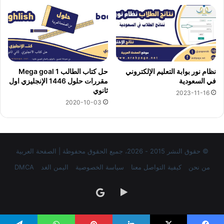
نظام نور بوابة التعليم الإلكتروني
حل كتاب الطالب Mega goal 1
في السعودية
مقررات حلول 1446 الإنجليزي اول
ثانوي
2023-11-16
2020-10-03
© حقوق النشر 2015 - 2026، جميع الحقوق محفوظة | الصفحة العربية
من نحن
كيفية التواصل معنا
سياسة الخصوصية
اليمن الغد
DMCA
‏Google
google
Play
news