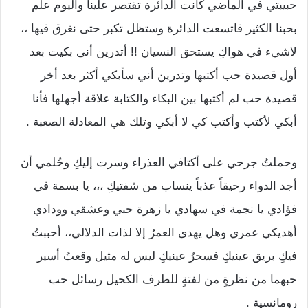
حبيبتي في الماضي كانت الدائرة تقتصر علينا واليوم علم
بحبنا الكثير فاتسعت الدائرة وستظل تكبر حتى نغرق فيها ،،
لاشيء في هواكِ يستحق النسيان !! أتدرين أنى بكيت بعد
أول قصيدة حب أكتبها وتدرين أني سأبكي أكثر بعد أخر
قصيدة حب لم أكتبها بين البكاء والكتابة علاقة أجهلها فأنا
أبكي لأكتب وأكتب كي لا أبكي وتلك هي المعادلة الصعبة .
وحملتُ جرحي على أكتافي العذراء وسرت إليكِ وحُلمي أن
أجد الدواء رحيقاً عذباً ينساب من شفتيكِ ،،، يا بسمة في
فؤادي يا نجمة في سهادي يا زهرة حبي وعشقي وودادي
أهديكي عمري وهل يهدى العمرُ إلا لذات الدلالي،، أحببتُ
فيكِ بريق عينيكِ فسحرُ عينيكِ ليس له مثيل وقعتُ أسير
حبهما من نظرةٍ من لفتةٍ للطرف الكحيل رسائل حب
رومانسية .