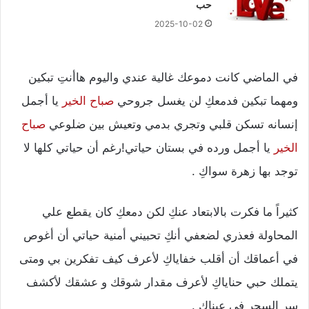
حب
2025-10-02
في الماضي كانت دموعك غالية عندي واليوم هاأنتِ تبكين
ومهما تبكين فدمعكِ لن يغسل جروحي
صباح الخير
يا أجمل
إنسانه تسكن قلبي وتجري بدمي وتعيش بين ضلوعي
صباح
الخير
يا أجمل ورده في بستان حياتي!رغم أن حياتي كلها لا
توجد بها زهرة سواكِ .
كثيراً ما فكرت بالابتعاد عنكِ لكن دمعكِ كان يقطع علي
المحاولة فعذري لضعفي أنكِ تحبيني أمنية حياتي أن أغوص
في أعماقك أن أقلب خفاياكِ لأعرف كيف تفكرين بي ومتى
يتملك حبي حناياكِ لأعرف مقدار شوقك و عشقك لأكشف
سر السحر في عيناكِ .