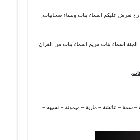
يوم رح نعرض عليكم اسماء بنات ونساء صحابيات,
 الجنة اسماء بنات مريم اسماء بنات من القران
نات
.
– سمة – عائشة – مارية – ميمونة – نسيبه –