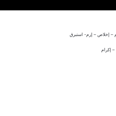
ام – إخلاص – إرم- استبرق
– إكرام