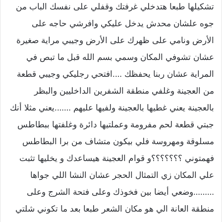
تشكيلها طبعا هتدخلي غرفتك وقفلي على نفسك الباب من
جوه علشان محدش يدخل عليكي وافرشي حاجه على
الأرض ونامي على ظهرك على الأرض وجيبي مراية صغيرة
عشان تشوفي المكان وسمي بسم الله قبل ما تبص في
المراية عشان ربنا يحفظك ….افتحي رجليكي وجيبي قطعة
من العجينة وغلفي منطقة الشفرين الداخليين والبظر
بالعجينة يعني غطيها بالعجينة ولفيها عليهم …….يعني مثلا أنك
جبتي قطعة لحم مفرومة وعملتيها دائرة وغلفتها ببطاطس
مسلوقة ومهروسة فلي بيكون متشاف من برا البطاطس
فهمتوني ؟؟؟؟؟؟؟و قوام العجينة هيساعدك و يخليها تثبت
علي المكان زي التمثال الحجر عشان النشا اللي جواها
………وضعي أيضا بين فخوذك وعلى فتحة الشرج وعلى
منطقة العانة الي هو مكان الشعر طبعا بعد ما تكوني شلتي