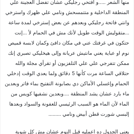
منها الشعر …..و افتحي رجليكي عشان تفضل العجينة علي
المنطقة الداخلية و متتمسحش ونامي علي ظهرك واسترخي
وانتي فاتحة رجليكي وبعدهم عن بعض إسترخي لمدة ساعة
…متقوليش الوقت طويل لأنك مش في الحمام لأ …إنت
حتكون في غرفتك عني في مكان دافئ وكمان لابسة قميص
نوم او عباية يعني مانتيش عريانة وإلى هيخليكي تصبري إنك
ممكن تتفرجي علي علي التلفزيون أو تقرأي مجلة والله
حتلاقي الساعة مرت كأنها 5 دقائق ولما يعدي الوقت إدخلي
الحمام وإغسلي الأماكن دي بصابونة التفتيح بماء فاتر وبعدين
ماء بارد عشان يشد المنطقة ….وبعدين نشفيها كويس من
الماء لأن الماء هو السبب الرئيسي للعفونة والسواد وبعدها
إلبسي شورت قطن أبيض ونامي ………
يعني الجدول ده اعمليه قبل النوم عشان مش كل شوية