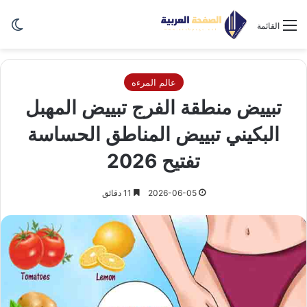
الو
القائمة
عالم المرءه
تبييض منطقة الفرج تبييض المهبل
البكيني تبييض المناطق الحساسة
تفتيح 2026
2026-06-05
11 دقائق