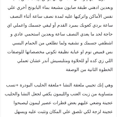
وبعدين ادهني طبقة صابون مشبعة بماء البابونج أخري علي
نفس الأماكن واتركيها عليه لمدة نصف ساعة أثناء النصف
ساعة بردي كعوبك بمبرد القدم أو ليفي جسمك واعملي اي
حاجة لحد ما يعدي النصف ساعة وبعدين استحمي عادي و
اشطفي جسمك و نشفيه ولما تطلعي من الحمام البسي
بس قميص نوم او عباية نظيفة تكوني مخصصاتها للوصفات
اللي زي كده أو للحلاوة ومتلبسيش أندر عشان تعملي
الخطوة الثانية من الوصفة
وهي إنك تجيبي ملعقة النشا +ملعقة الحليب البودرة +نسب
متساوية من زيت العنب والليمون يكفي لجعل النشا والحليب
عجينة وضعي عليهم بعض قطرات عصير ليمون ليصبحوا
عجينة لزجة لكي تلصق علي المكان وتثبت عليه ويسهل