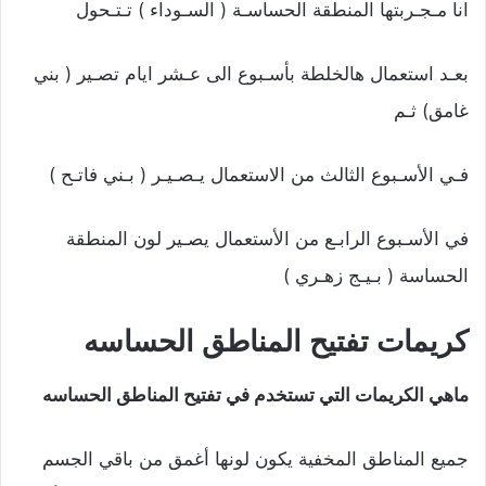
انا مـجـربتها المنطقة الحساسـة ( السـوداء ) تـتـحول
بعـد استعمال هالخلطة بأسـبوع الى عـشر ايام تصـير ( بني
غامق) ثـم
فـي الأسـبوع الثالث من الاستعمال يـصـيـر ( بـني فاتـح )
في الأسـبوع الرابـع من الأستعمال يصـير لون المنطقة
الحساسة ( بـيـج زهـري )
كريمات
تفتيح المناطق الحساسه
ماهي الكريمات التي تستخدم في تفتيح المناطق الحساسه
جميع المناطق المخفية يكون لونها أغمق من باقي الجسم