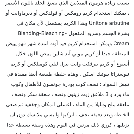
بسبب زيادة هرمون الميلانين الذي يصبغ الجلد باللون الأسمر
، يمكنك استخدام كريم رومكس أو فولدكس أو ديرماوايت أو
Unitone arbutine وهذا الكريم يستعمل لأي مكان في
بشرة الجسم وسريع المفعول Blending-Bleaching-
Cream ويمكن استخدام كريم فيد آوت لمدة شهر فهو يبيض
المنطقة جيدا أو كريم بيوتي آند شاين يبيض اللون خلال
أسبوع أو كريم بيرفكت وايت بيرل ليلي كومبلكس أو كريم
نيوستراتا بيوتيك اسكن . وهذه خلطة طبيعية أيضا مفيدة في
تبيض السواد : نصف كوب بودرة جونسون للأطفال وكوب
ماء ورد و 3 ملاعق زيت زيتون ونصف ملعقة سكر ونصف
ملعقة ملح وقليلا من الماء ، اغسلي المكان وجففيه ثم ضعي
الخلطة وبعد دقيقة تجف ، اتركيها والبسي ملابسك دون ان
تزيليها ، كرري ذلك مرتين في اليوم وهذه وصفة بسيطة جدا