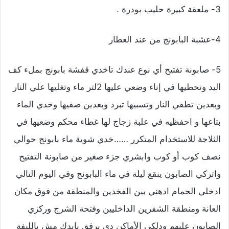
3- ملعقة كبيرة حليب بودرة .
4-عشبة البابونج من عند العطار
5- صابونة تفتيح أي نوع عندك تاخدي قفشة بابونج بملء كف
اليد وتحطيها في إناء وضعي عليها 2لتر ماء وتغليها علي النار
وبعدين تطفي النار وتسبيها تبرد وبعدين صفيها وخدي الماء
بتاعها و احفظيه في علبة زجاج لها غطاء محكم وضعيها في
الثلاجة للاستخدام المتكرر ……خدي شوية ماء بابونج حوالي
نصف كوب أو كوب وابشري جزء صغير من صابونة التفتيح
واتركي الصابون ينقع ليلة في ماء البابونج وفي اليوم التالي
ادخلي الحمام ادهني بين الفخدين والمنطقة من فوق مكان
العانة ومنطقة الشفرين الداخليين وفتحة الشرج وركزي
الصابون عليهم ودلكي الأماكن دي برفق بإيدك مش بالليفة