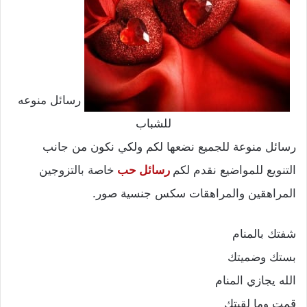
رسائل منوعه
للشباب
رسائل منوعة للجميع نضعها لكم ولكي نكون من جانب
التنويع للمواضيع نقدم لكم
رسائل حب
خاصة بالتزوجين
المراهقين والمراهقات سكس جنسية صور.
شفتك بالمنام
بستك وضميتك
الله يجازي المنام
قمت وما لقيتك