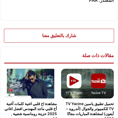
المصدر: PAR
شارك بالتعليق معنا
مقالات ذات صلة
مشاهدة اخ قلبي اغنية كلمات أغنية
تحميل تطبيق ياسين TV Yacine
أخ قلبي ماجد المهندس افضل اغاني
TV للكمبيوتر والجوال (أندرويد –
2025 حزينة رومانسية شعبية ,
آيفون) لمشاهدة المباريات مجانًا