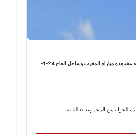
من مباريات اليوم من مباريات مواجهات في كأس أمم افريقيا 2017 اليوم يمكنكم معرفة التفاصيل الكاملة حول كيفية مشاهدة مباراة المغرب وساحل العاج 24-1-
لة من المجموعة c الثالثة.