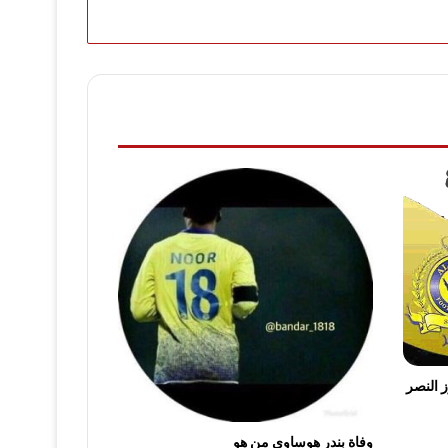
ز النصر
وفاة بندر هوساوي من هو