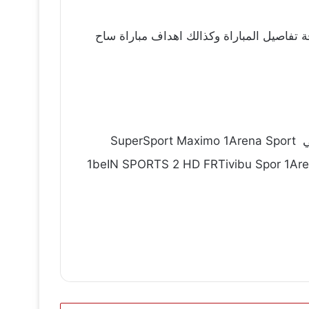
تفاصيل المباراة وكذالك اهداف مباراة ساح
كما يمكنكم من متابعة المباراة اليوم على يلا شوت وكذلك على القنوات الناقلة لـ مباراة المغرب وساحل العاج وهي SuperSport Maximo 1Arena Sport
1beIN SPORTS 2 HD FRTivibu Spor 1Are