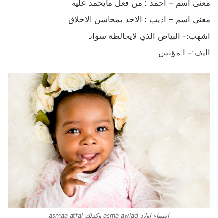
معنى اسم – احمد : من فعل مايحمد عليه
معنى اسم – اديب : الاخذ بمحاسن الاخلاق
اشهب:- البياض الذي لايخالطة سواد
اليف:- المؤنس
اسماء اولاد asma awlad وكذلك asmaa atfal