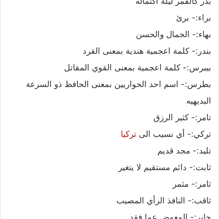
بدر كالقمر ليلة اكتماله
براء:- برئ
بهاء:- الجمال والحسن
بندر:- كلمة اعجمية هندية بمعنى القرد
بيبرس:- كلمة اعجمية بمعنى القوي المقاتل
بطرس:- اسم احد الحواريين بمعنى الحافظ ذو السرعة
البديهيه
تامر:- كثير الرزق
تركي:- أي نسيب الى
تركيا
تليد:- مجد قديم
ثابت:- دائم مستقيم لا يتغير
ثامر:- مثمر
ثاقب:- النافذ الرأي المصيب
جابر:- المعوض عما فقد