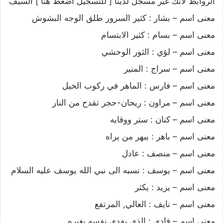
الروابط لانك غير مسجل لدينا [ للتسجيل اضغط هنا ] السيف
معنى اسم – بشار : كثير السرور طلق الوجه البشوش
معنى اسم – بسام : كثير الابتسام
معنى اسم – لؤي : الثور الوحشي
معنى اسم – سراج : المنير
معنى اسم – فارس : الماهر في ركوب الخيل
معنى اسم – مراون : ريحان-حجر تقدح من النار
معنى اسم – كنان : ستر ووقايه
معنى اسم – باهر : يبهر من يراه
معنى اسم – منصف : عادل
معنى اسم – يوسف : نسبه الى نبي الله يوسف عليه السلام
معنى اسم – يزيد : يكثر
معنى اسم – نايف : العالي, المرتفع
معنى اسم – فادي : الذي يفدي نفسه بغيره