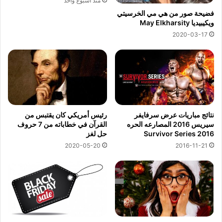
منذ أسبوع واحد
فضيحة صور من هي مي الخرسيتي
ويكيبيديا May Elkharsity
2020-03-17
نتائج مباريات عرض سرفايفر
رئيس أمريكي كان يقتبس من
سيريس 2016 المصارعه الحره
القرآن في خطاباته من 7 حروف
Survivor Series 2016
حل لغز
2020-05-20
2016-11-21