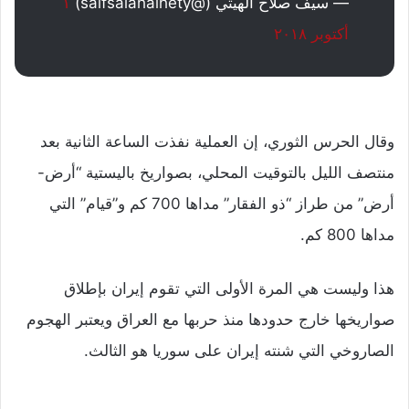
— سيف صلاح الهيتي (@saifsalahalhety)
١
أكتوبر ٢٠١٨
وقال الحرس الثوري، إن العملية نفذت الساعة الثانية بعد
منتصف الليل بالتوقيت المحلي، بصواريخ باليستية “أرض-
أرض” من طراز “ذو الفقار” مداها 700 كم و”قيام” التي
مداها 800 كم.
هذا وليست هي المرة الأولى التي تقوم إيران بإطلاق
صواريخها خارج حدودها منذ حربها مع العراق ويعتبر الهجوم
الصاروخي التي شنته إيران على سوريا هو الثالث.