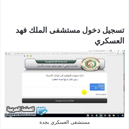
تسجيل دخول مستشفى الملك فهد
العسكري
مستشفى العسكري بجدة