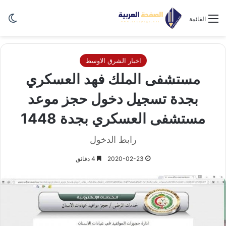
الو
القائمة
اخبار الشرق الاوسط
مستشفى الملك فهد العسكري
بجدة تسجيل دخول حجز موعد
مستشفى العسكري بجدة 1448
رابط الدخول
2020-02-23
4 دقائق