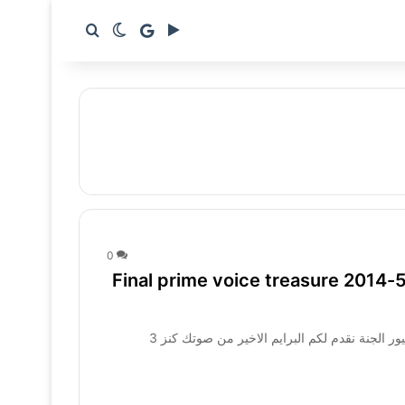
google news
بحث عن
الوضع المظلم
0
البرايم الاخير من صوتك كنز 3 الجمعة 9-5-2014 Final prime voice treasure
في التصفية النهائية في البرنامج الاطفال الرائع على قناة طيور الجنة نقدم لكم البرايم الاخير من صوتك كنز 3