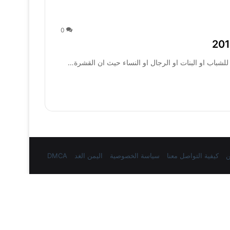
0
للشباب او البنات او الرجال او النساء حيث ان القشرة…
ن
كيفية التواصل معنا
سياسة الخصوصية
اليمن الغد
DMCA