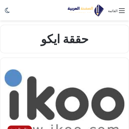
الو
القائمة
حققة ايكو