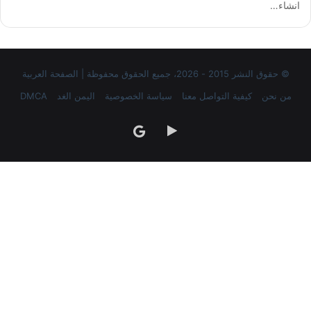
انشاء…
© حقوق النشر 2015 - 2026، جميع الحقوق محفوظة | الصفحة العربية
من نحن
كيفية التواصل معنا
سياسة الخصوصية
اليمن الغد
DMCA
‏Google
google
Play
news