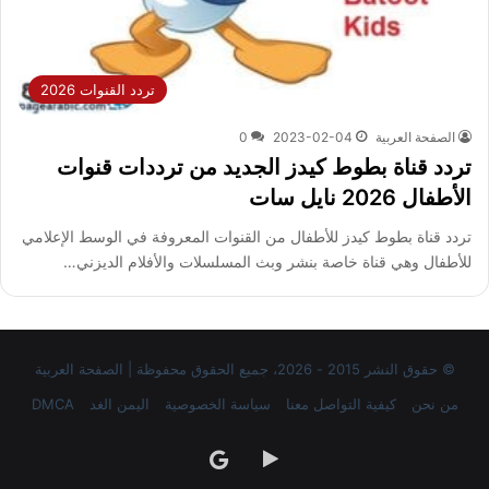
تردد القنوات 2026
الصفحة العربية
2023-02-04
0
تردد قناة بطوط كيدز الجديد من ترددات قنوات
الأطفال 2026 نايل سات
تردد قناة بطوط كيدز للأطفال من القنوات المعروفة في الوسط الإعلامي
للأطفال وهي قناة خاصة بنشر وبث المسلسلات والأفلام الديزني…
© حقوق النشر 2015 - 2026، جميع الحقوق محفوظة | الصفحة العربية
من نحن
كيفية التواصل معنا
سياسة الخصوصية
اليمن الغد
DMCA
‏Google
google