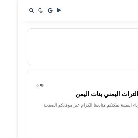
google news
بحث عن
الوضع المظلم
0
ياء اليمنية يمكنكم متابعينا الكرام عبر موقعكم الصفحة