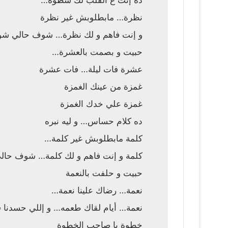
ده إنت ع القلب لك سطوه…
نظرة… مابطلوبش غير نظرة
و إنت فاهم و لك نظرة… شوف حالي شوف
حبيت و بصمت بالعشرة…
عشرة فات ليلة… فات عشرة
غمزة من عينك الغمزة
غمزة علي خدك الغمزة
ده كلام حساس… و ليه نبره
كلمة مابطلوبش غير كلمة…
كلمة و إنت فاهم و لك كلمة… شوف حال
حبيت و حلفت بالنعمة
نعمة… رضاك علينا نعمة…
نعمة… أيام لقاك طعمه… و إللي حسدنا ف
خطوة يا صاحب الخطوة