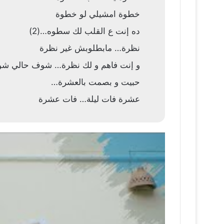
خطوة امشيلي لو خطوة
ده إنت ع القلب لك سطوه…(2)
نظرة… مابطلوبش غير نظرة
و إنت فاهم و لك نظرة… شوف حالي شوف
حبيت و بصمت بالعشرة…
عشرة فات ليلة… فات عشرة