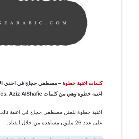
كلمات اغنية خطوة
– مصطفى حجاج في احدى الأغان
اغنية خطوة وهي من كلمات Lyrics: Aziz AlShafie | كلمات: عزيز الشافعى والحان عزيز الشافعى.
اغنية خطوة للفنن مصطفى حجاج في اغنية نالت إ
على عدد 26 مليون مشاهدة من خلال القناة.