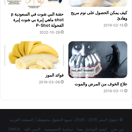
كيف يمكن الحصول على نوم مريح
حقنة البي شوت في السعودية p
وهادئ
shot ماهي إبرة بي شوت إبرة
الفحولة P-Shot
2019-02-15
2022-10-29
فوائد الموز
2019-03-06
علاج الخوف من المرض والموت
2019-03-11
© حقوق النشر 2015 - 2026، جميع الحقوق محفوظة | الصفحة العربية
من نحن
كيفية التواصل معنا
سياسة الخصوصية
اليمن الغد
DMCA