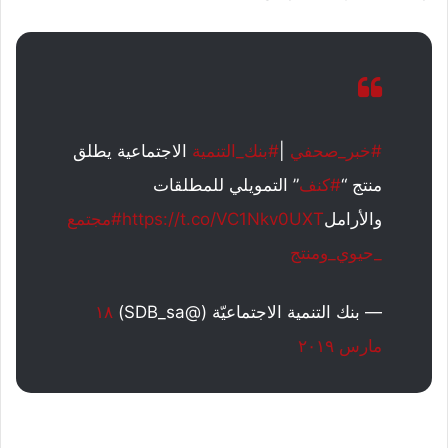
#خبر_صحفي
|
#بنك_التنمية
الاجتماعية يطلق
منتج “
#كنف
” التمويلي للمطلقات
والأرامل
https://t.co/VC1Nkv0UXT
#مجتمع
_حيوي_ومنتج
— بنك التنمية الاجتماعيّة (@SDB_sa)
١٨
مارس ٢٠١٩