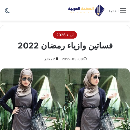
الو
القائمة
أزياء 2026
فساتين وازياء رمضان 2022
2022-03-08
2 دقائق