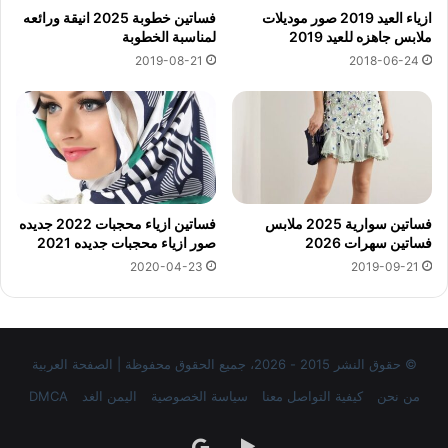
ازياء العيد 2019 صور موديلات
فساتين خطوبة 2025 انيقة ورائعه
ملابس جاهزه للعيد 2019
لمناسبة الخطوبة
2019-08-21
2018-06-24
فساتين سوارية 2025 ملابس
فساتين ازياء محجبات 2022 جديده
فساتين سهرات 2026
صور ازياء محجبات جديده 2021
2020-04-23
2019-09-21
© حقوق النشر 2015 - 2026، جميع الحقوق محفوظة | الصفحة العربية
من نحن
كيفية التواصل معنا
سياسة الخصوصية
اليمن الغد
DMCA
‏Google
google