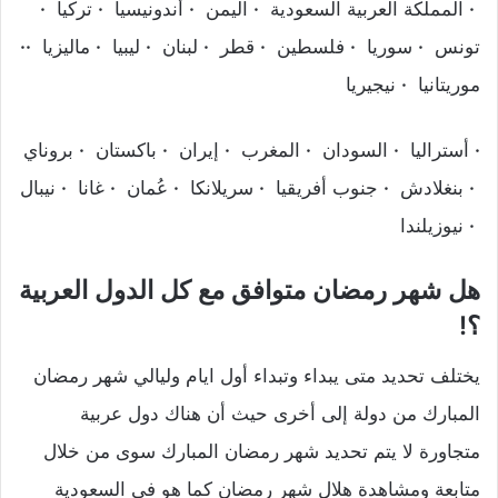
·
المملكة العربية السعودية
·
اليمن
·
أندونيسيا
·
تركيا
·
تونس
·
سوريا
·
فلسطين
·
قطر
·
لبنان
·
ليبيا
·
ماليزيا
·
·
موريتانيا
·
نيجيريا
·
أستراليا
·
السودان
·
المغرب
·
إيران
·
باكستان
·
بروناي
·
بنغلادش
·
جنوب أفريقيا
·
سريلانكا
·
عُمان
·
غانا
·
نيبال
·
نيوزيلندا
هل شهر رمضان متوافق مع كل الدول العربية
؟!
يختلف تحديد متى يبداء وتبداء أول ايام وليالي شهر رمضان
المبارك من دولة إلى أخرى حيث أن هناك دول عربية
متجاورة لا يتم تحديد شهر رمضان المبارك سوى من خلال
متابعة ومشاهدة هلال شهر رمضان كما هو في السعودية