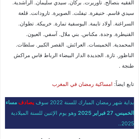
الفقيه بنصالح. تاوريرت. بركان. سيدي سليمان. الراشدية.
سيدي قاسم. خنيفرة. تيفلت. الصويرة. تارودانت. قلعة
السراغنة. أولاد تايمة. اليوسفية تمارة. خريبكة. تطوان.
القنيطرة. وجدة. مكناس. بني ملال. آسفي. العيون.
المحمدية. الخميسات. العرائش. القصر الكبير. سلطات.
الناظور. تازة. الجديدة الدار البيضاء الرباط فاس مراكش
طنجة .
تابع ايضاً:
امساكية رمضان في المغرب
بداية شهر رمضان المبارك للسنة 2022 سوف
يصادف
مساء
الخميس، 27 فبراير 2025
وهو يوم الإثنين للسنة الميلادية
2025..