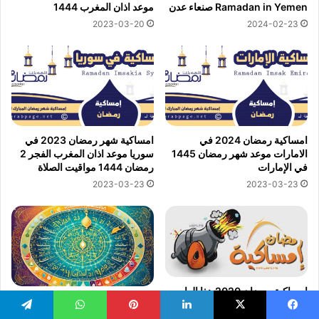
Ramadan in Yemen صنعاء عدن
موعد اذان المغرب 1444
2023-03-20
2024-02-23
امساكية رمضان 2024 في
امساكية شهر رمضان 2023 في
الامارات موعد شهر رمضان 1445
سوريا موعد اذان المغرب الفجر 2
في الإمارات
رمضان 1444 مواقيت الصلاة
2023-03-23
2023-03-23
امساكية رمضان 2020 هذا العام,
إمساكية رمضان في أمريكا 2024
امساكية رمضان 1441 في اليمن
– جدول الصيام والصلاة
موعد الصيام والأفطار والصلوات
يسبوك
‫X
لينكدإن
بينتيريست
واتساب
تيلقرام