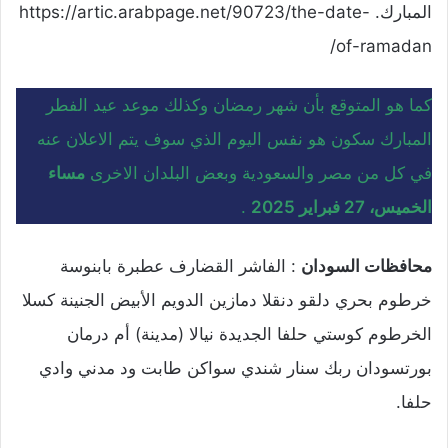
المبارك. https://artic.arabpage.net/90723/the-date-
of-ramadan/
كما هو المتوقع بأن شهر رمضان وكذلك موعد عيد الفطر
المبارك سكون هو نفس اليوم الذي سوف يتم الاعلان عنه
في كل من مصر والسعودية وبعض البلدان الاخرى
مساء
الخميس، 27 فبراير 2025
.
محافظات السودان
: الفاشر القضارف عطبرة بابنوسة
خرطوم بحري دلقو دنقلا دمازين الدويم الأبيض الجنينة كسلا
الخرطوم كوستي حلفا الجديدة نيالا (مدينة) أم درمان
بورتسودان ربك سنار شندي سواكن طابت ود مدني وادي
حلفا.