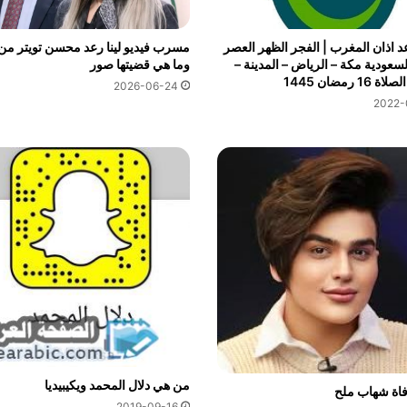
 اذان المغرب | الفجر الظهر العصر
مسرب فيديو لينا رعد محسن تويتر من
لسعودية مكة – الرياض – المدينة –
وما هي قضيتها صور
1 رمضان 1445
2026-06-24
2022-
من هي دلال المحمد ويكيبيديا
فاة شهاب ملح
2019-09-16