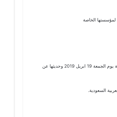
 لمؤسستها الخاصة
هذا وكانت في الأونة الأخير قد أثارت الجدل لا سيما بعد ظهورها في إحدى البرامج التلفزيونية عبر قناة atv الكويتية يوم الجمعة 19 ابريل 2019 وحديثها عن
ربية السعودية.